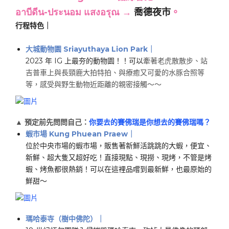
อาบีดีน-ประนอม แสงอรุณ​ →
喬德夜市
。
行程特色｜
大城動物園​​ Sriayuthaya Lion Park
｜
​​2023 年 IG 上最夯的動物園！！可以
牽著老虎散散步、站
吉普車上與長頸鹿大拍特拍、與療癒又可愛的水豚合照等
等，感受與野生動物近距離的親密接觸～～
▲
預定前先問問自己：
你要去的賽佛瑞是你想去的賽佛瑞嗎？
蝦市場 Kung Phuean Praew
｜
位於中央市場的蝦市場，販售著新鮮活跳跳的大蝦，便宜、
新鮮、超大隻又超好吃！直接現點、現撈、現烤，不管是烤
蝦、烤魚都很熱銷！可以在這裡品嚐到最新鮮，也最原始的
鮮甜～
瑪哈泰寺（樹中佛陀）
｜