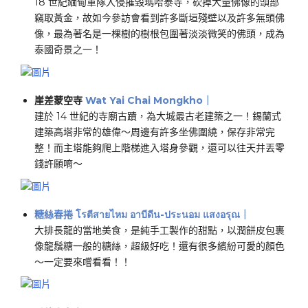
18 世紀緬甸軍隊入侵摧毀瑪哈泰寺，砍掉大量佛像的頭部
竊取黃金，故如今參訪會看到許多斷垣殘壁以及許多無頭佛
像，最為著名是一棵樹的樹根包圍著淡淡微笑的佛頭，成為
泰國奇景之一！
崖差蒙空寺
Wat Yai Chai Mongkho
｜
建於 14 世紀的寺廟古蹟，為大城最古老建築之一！錫蘭式
建築高塔非常的雄偉～周邊有許多坐佛圍繞，保存非常完
整！而主塔能夠爬上階梯進入塔身參觀，還可以往天井丟零
錢許願唷～
糖絲春捲
โรตีสายไหม อาบีดีน-ประนอม แสงอรุณ｜
​大排長龍的當地美食，是純手工製作的甜點，以潤餅皮包裹
像龍鬚糖一般的糖絲，超級好吃！還有很多繽紛可愛的顏色
～一定要來嚐看看！！