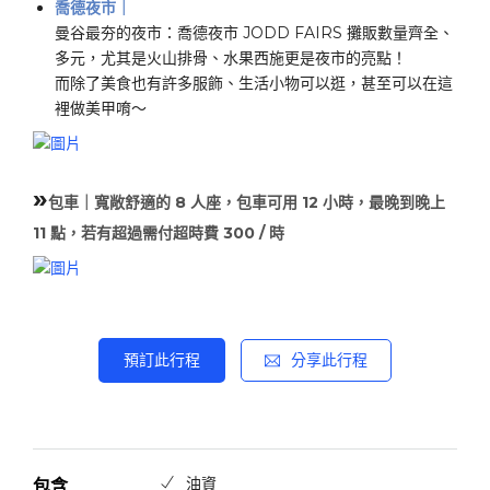
喬德夜市｜
曼谷最夯的夜市：喬德夜市 JODD FAIRS 攤販數量齊全、
多元，尤其是火山排骨、水果西施更是夜市的亮點！
​而除了美食也有許多服飾、生活小物可以逛，甚至可以在這
裡做美甲唷～
»
包車｜寬敞舒適的 8 人座
，包車可用 12 小時，最晚到晚上
11 點，若有超過需付超時費 300 / 時
預訂此行程
分享此行程
油資
包含