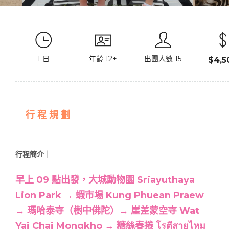
1 日
年齡 12+
出團人數 15
$4,5
行 程 規 劃
行程簡介｜
早上 09 點出發，大城動物園
​
Sriayuthaya
Lion Park
→ ​​蝦市場 Kung Phuean Praew
→ ​​
瑪哈泰寺（樹中佛陀）​→
崖差蒙空寺
Wat
Yai Chai Mongkho
​→ ​
糖絲春捲
โรตีสายไหม