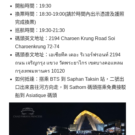
開船時間：19:30
換票時間：18:30-19:00(請於時間內出示憑證及護照
完成換票)
巡航時間：19:30-21:30
碼頭英文地址：2194 Charoen Krung Road Soi
Charoenkrung 72-74
碼頭泰文地址：เอเชียทีค เดอะ ริเวอร์ฟรอนท์ 2194
ถนน เจริญกรุง แขวง วัดพระยาไกร เขตบางคอแหลม
กรุงเทพมหานคร 10120
如何抵達：搭乘 BTS 到 Saphan Taksin 站，二號出
口出來直往河方向走，到 Sathorn 碼頭搭乘免費接駁
船到 Asiatique 碼頭