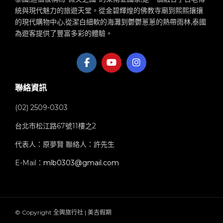
統與現代魅力的旅遊天堂。從金碧輝煌的佛教寺廟到熙熙攘攘
的現代購物中心,從潔白細軟的海灘到鬱鬱蔥蔥的熱帶雨林,泰國
為遊客提供了豐富多彩的體驗。
聯絡資訊
(02) 2509-0303
台北市松江路67號11樓之2
代表人：原夢賢 聯絡人：許先生
E-Mail：
mlb0303@gmail.com
© Copyright 全興旅行社 | 美吉假期