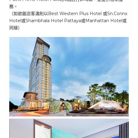
務。
（如欲飯店客滿則以Best Western Plus Hotel 或Sn.Connx
Hotel或Shambhala Hotel Pattaya或Manhattan Hotel或
同級）