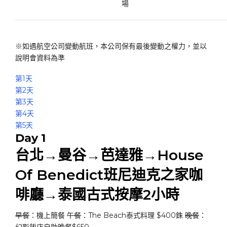
場
※如遇航空公司變動航班，本公司保有最後變動之權力，並以
說明會資料為準
第1天
第2天
第3天
第4天
第5天
Day 1
台北→曼谷→芭達雅→House
Of Benedict班尼迪克之家咖
啡廳→泰國古式按摩2小時
早餐
：機上簡餐
午餐
：The Beach泰式料理 $400銖
晚餐
：
幻影飯店自助晚餐$650