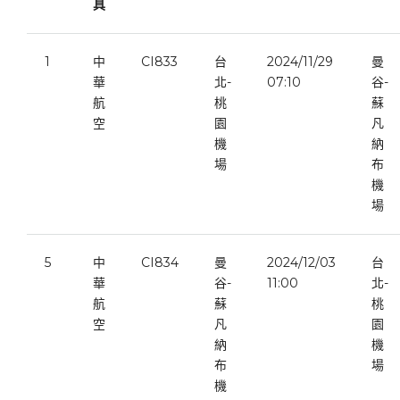
具
1
中
CI833
台
2024/11/29
曼
華
北-
07:10
谷-
航
桃
蘇
空
園
凡
機
納
場
布
機
場
5
中
CI834
曼
2024/12/03
台
華
谷-
11:00
北-
航
蘇
桃
空
凡
園
納
機
布
場
機