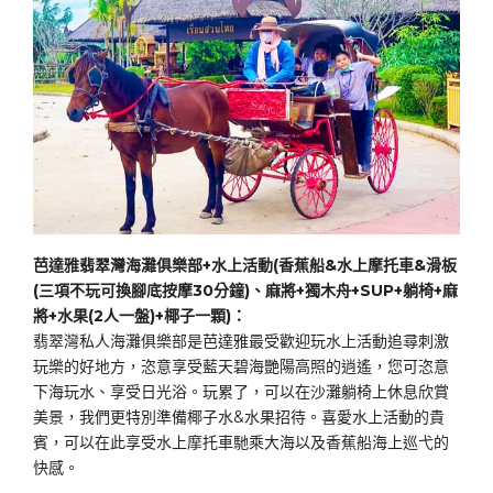
芭達雅翡翠灣海灘俱樂部+水上活動(香蕉船&水上摩托車&滑板
(三項不玩可換腳底按摩30分鐘)、麻將+獨木舟+SUP+躺椅+麻
將+水果(2人一盤)+椰子一顆)：
翡翠灣私人海灘俱樂部是芭達雅最受歡迎玩水上活動追尋刺激
玩樂的好地方，恣意享受藍天碧海艷陽高照的逍遙，您可恣意
下海玩水、享受日光浴。玩累了，可以在沙灘躺椅上休息欣賞
美景，我們更特別準備椰子水&水果招待。喜愛水上活動的貴
賓，可以在此享受水上摩托車馳乘大海以及香蕉船海上巡弋的
快感。