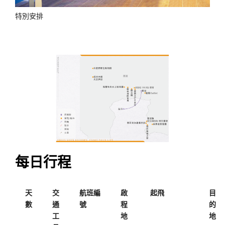
特別安排
每日行程
天
交
航班編
啟
起飛
目
數
通
號
程
的
工
地
地