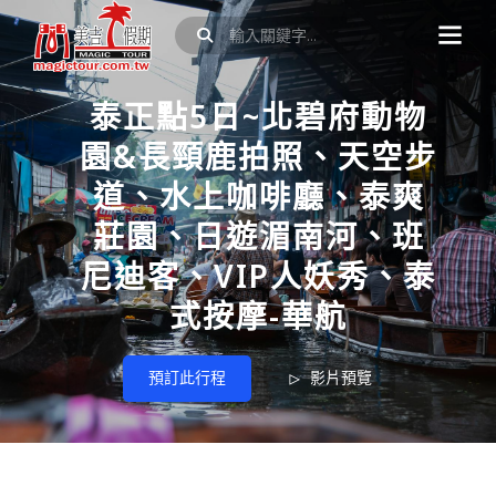
泰正點5日~北碧府動物
園&長頸鹿拍照、天空步
道、水上咖啡廳、泰爽
莊園、日遊湄南河、班
尼迪客、VIP人妖秀、泰
式按摩-華航
預訂此行程
影片預覽