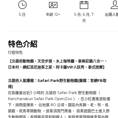
5 日
年齡 12+
5 月, 6 月, 7
出團人數
月
特色介紹
行程特色
【北碧府動物園、天空步道、水上咖啡廳、泰爽莊園八合一、
日本村、網紅班尼迪客之家、阿卡薩VIP人妖秀、泰式按摩】
北碧府人氣爆棚：Safari Park野生動物園(圖檔：官網FB取
得)
在距離曼谷近3 小時的 北碧府 Safari Park 野生動物園（
Kanchanaburi Safari Park OpenZoo ），在小紅書推波助瀾
下，詢問度爆表。 佔地廣 80 公頃，園區內有獅、老、熊、長
頸鹿、斑馬等類動物 。旅客須買門票後， 搭乘遊園巴士進入野
生動物園區，長頸鹿非常和馴親人， 有時會將頭伸進車窗內跟