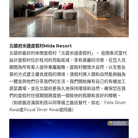
北碧府米達度假村
Mida Resort
北碧府最好的休閒度假村「北碧米達度假村」。 這間泰式當代
設計度假村位於桂河的亮點區域，享有美麗的河景，在您入住
期間為所有客人提供專屬服務。度假村關懷大自然，以生態友
善的方式建立優良度假的環境。渡假村將人類和自然能夠融為
一體並與他們分享我們的生活。我們開始擁有自己的有機加工
蔬菜農場，並在北碧府更長久地保持環境和自然，確保您在我
們的度假村住宿期間將度過一個愉快的假期和良好的睡眠。
（如欲飯店滿房則改以同等級之飯店替代，如右：Felix River
Kwai或Royal River Kwai或同級）