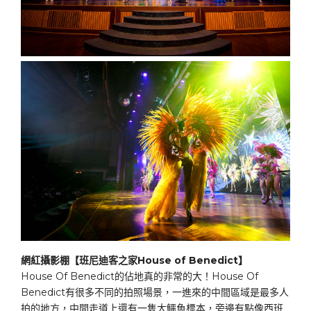
網紅攝影棚【班尼迪客之家House of Benedict】
House Of Benedict的佔地真的非常的大！House Of
Benedict有很多不同的拍照場景，一進來的中間區域是最多人
拍的地方，中間走道上還有一隻大鱷魚標本，旁邊有點像西班