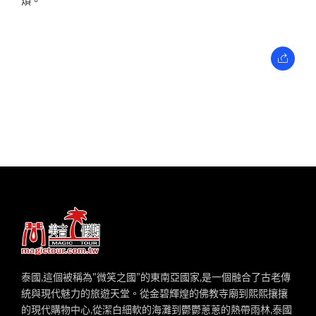
煩。
泰國,這個被稱為”微笑之國”的東南亞國家,是一個融合了古老傳
統與現代魅力的旅遊天堂。從金碧輝煌的佛教寺廟到熙熙攘攘
的現代購物中心,從潔白細軟的海灘到鬱鬱蔥蔥的熱帶雨林,泰國